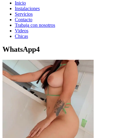
Inicio
Instalaciones
Servicios
Contacto
Trabaja con nosotros
Videos
Chicas
WhatsApp4