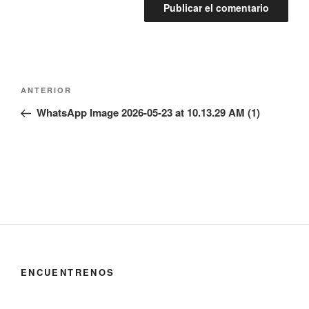
Navegación
Entrada
ANTERIOR
de
anterior:
WhatsApp Image 2026-05-23 at 10.13.29 AM (1)
entradas
ENCUENTRENOS