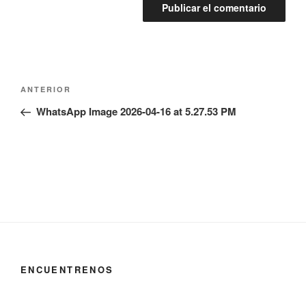
Navegación
Entrada
ANTERIOR
de
anterior:
WhatsApp Image 2026-04-16 at 5.27.53 PM
entradas
ENCUENTRENOS