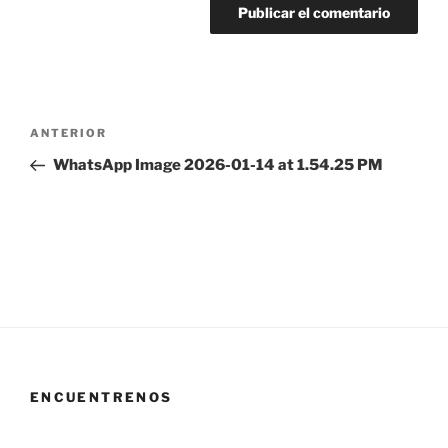
Navegación
Entrada
ANTERIOR
de
anterior:
WhatsApp Image 2026-01-14 at 1.54.25 PM
entradas
ENCUENTRENOS