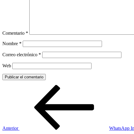
Comentario
*
Nombre
*
Correo electrónico
*
Web
Navegación
Entrada
anterior:
de
entradas
Anterior
WhatsApp Im