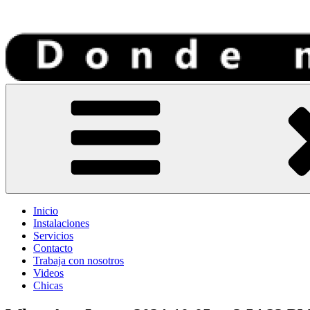
Tantra Medellin
Donde Mi Rey
Inicio
Instalaciones
Servicios
Contacto
Trabaja con nosotros
Videos
Chicas