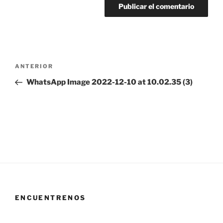
Navegación
Entrada
ANTERIOR
de
anterior:
WhatsApp Image 2022-12-10 at 10.02.35 (3)
entradas
ENCUENTRENOS