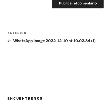
Navegación
Entrada
ANTERIOR
de
anterior:
WhatsApp Image 2022-12-10 at 10.02.34 (1)
entradas
ENCUENTRENOS