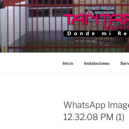
Saltar
al
contenido
TANTRA M
Donde Mi Rey
Inicio
Instalaciones
Serv
WhatsApp Image
12.32.08 PM (1)