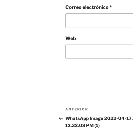
Correo electrónico
*
Web
Navegación
Entrada
ANTERIOR
de
anterior:
WhatsApp Image 2022-04-17 
12.32.08 PM (1)
entradas