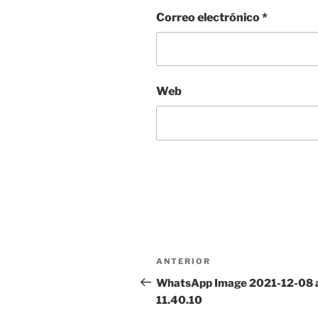
Correo electrónico
*
Web
Navegación
Entrada
ANTERIOR
de
anterior:
WhatsApp Image 2021-12-08 
11.40.10
entradas