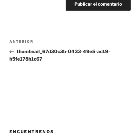
Navegación
Entrada
ANTERIOR
de
anterior:
thumbnail_67d30c3b-0433-49e5-ac19-
entradas
b5fe178b1c67
ENCUENTRENOS