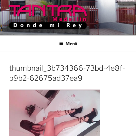
Saltar
al
contenido
TANTRA MEDELLIN
Donde Mi Rey
Menú
thumbnail_3b734366-73bd-4e8f-
b9b2-62675ad37ea9