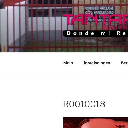
Saltar
al
contenido
TANTRA M
Donde Mi Rey
Inicio
Instalaciones
Ser
R0010018