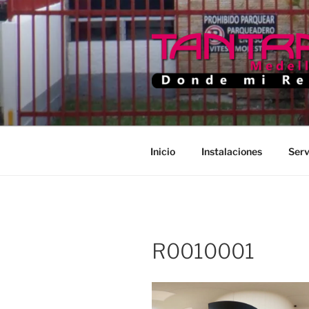
Saltar
al
contenido
TANTRA M
Donde Mi Rey
Inicio
Instalaciones
Serv
R0010001