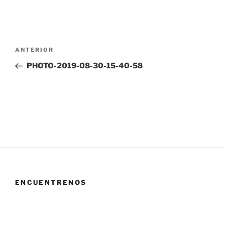
Navegación
Entrada
ANTERIOR
de
anterior:
PHOTO-2019-08-30-15-40-58
entradas
ENCUENTRENOS