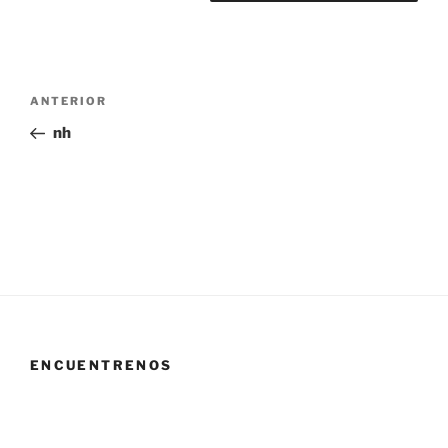
Navegación
Entrada
ANTERIOR
de
anterior:
nh
entradas
ENCUENTRENOS