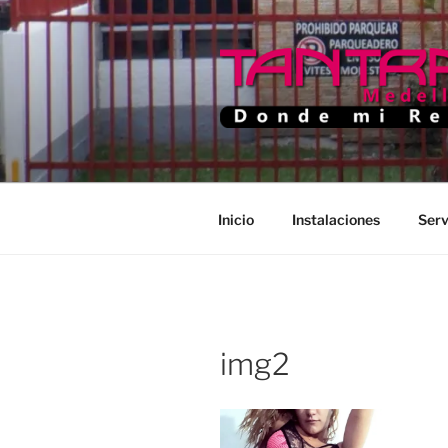
Saltar
al
contenido
TANTRA M
Donde Mi Rey
Inicio
Instalaciones
Serv
img2