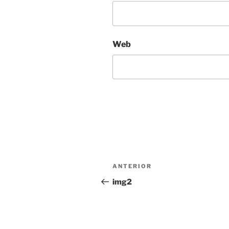
Web
Navegación
Entrada
ANTERIOR
de
anterior:
img2
entradas