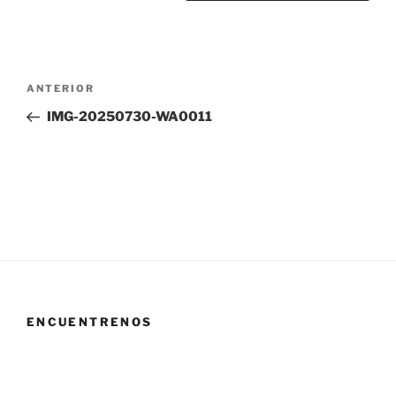
Navegación
Entrada
ANTERIOR
de
anterior:
IMG-20250730-WA0011
entradas
ENCUENTRENOS