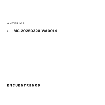
Navegación
Entrada
ANTERIOR
de
anterior:
IMG-20250320-WA0014
entradas
ENCUENTRENOS