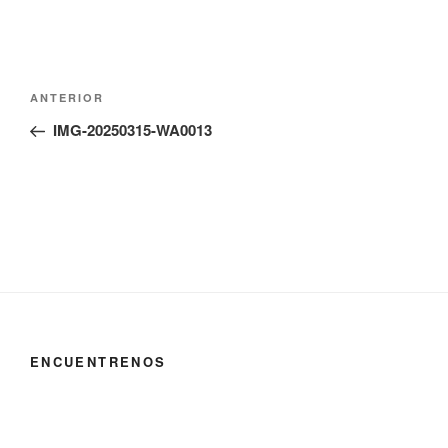
Navegación
Entrada
ANTERIOR
de
anterior:
IMG-20250315-WA0013
entradas
ENCUENTRENOS