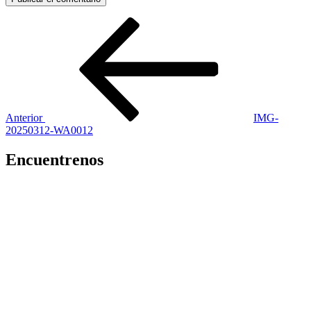
Navegación
Entrada
anterior:
de
entradas
Anterior
IMG-
20250312-WA0012
Encuentrenos