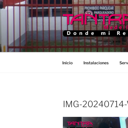
Saltar
al
contenido
TANTRA M
Donde Mi Rey
Inicio
Instalaciones
Serv
IMG-20240714