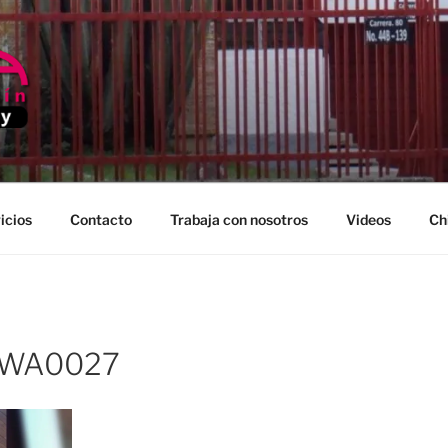
EDELLIN
icios
Contacto
Trabaja con nosotros
Videos
Ch
-WA0027