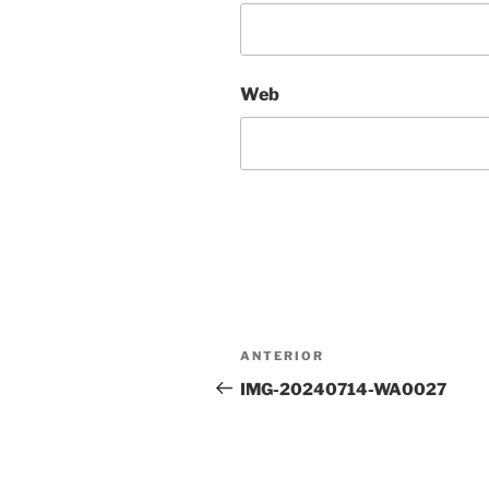
Web
Navegación
Entrada
ANTERIOR
de
anterior:
IMG-20240714-WA0027
entradas