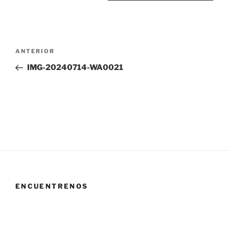
Navegación
Entrada
ANTERIOR
de
anterior:
IMG-20240714-WA0021
entradas
ENCUENTRENOS