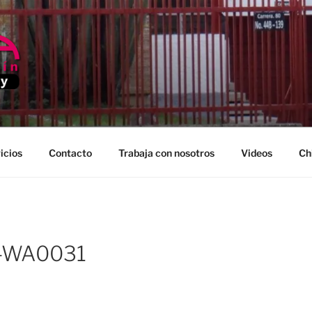
EDELLIN
icios
Contacto
Trabaja con nosotros
Videos
Ch
-WA0031