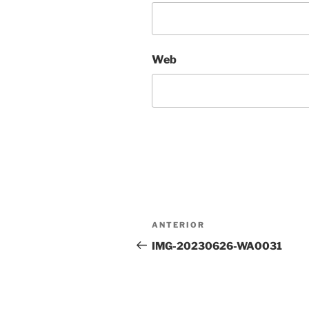
Web
Navegación
Entrada
ANTERIOR
de
anterior:
IMG-20230626-WA0031
entradas