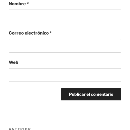
Nombre
*
Correo electrónico
*
Web
Navegación
Entrada
ANTERIOR