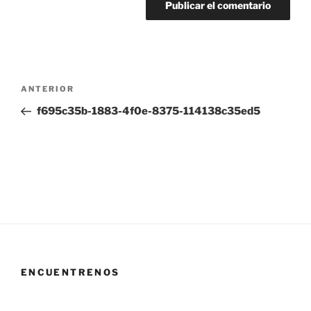
Navegación
Entrada
ANTERIOR
de
anterior:
f695c35b-1883-4f0e-8375-114138c35ed5
entradas
ENCUENTRENOS