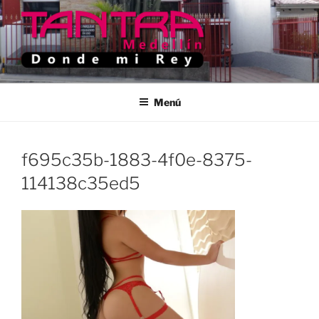
Saltar
al
contenido
TANTRA MEDELLIN
Donde Mi Rey
Menú
f695c35b-1883-4f0e-8375-
114138c35ed5