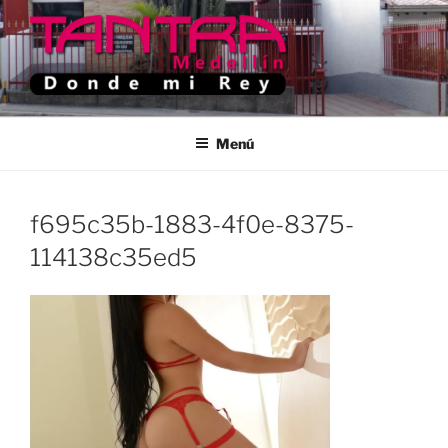
Saltar
al
contenido
TANTRA MEDELLIN
Donde Mi Rey
Menú
f695c35b-1883-4f0e-8375-
114138c35ed5