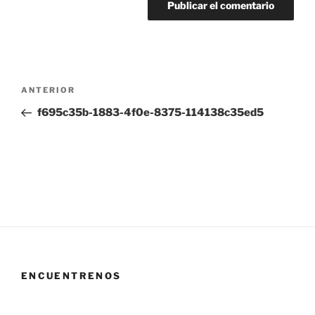
Navegación
Entrada
ANTERIOR
de
anterior:
f695c35b-1883-4f0e-8375-114138c35ed5
entradas
ENCUENTRENOS