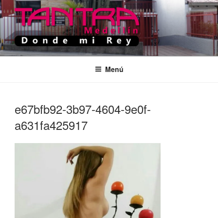
Saltar
al
contenido
TANTRA MEDELLIN
Donde Mi Rey
Menú
e67bfb92-3b97-4604-9e0f-
a631fa425917