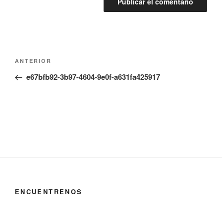
Navegación
Entrada
ANTERIOR
de
anterior:
e67bfb92-3b97-4604-9e0f-a631fa425917
entradas
ENCUENTRENOS