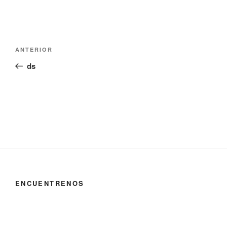
Navegación
Entrada
ANTERIOR
de
anterior:
ds
entradas
ENCUENTRENOS