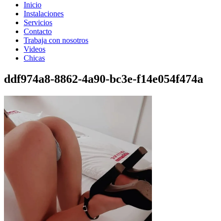
Inicio
Instalaciones
Servicios
Contacto
Trabaja con nosotros
Videos
Chicas
ddf974a8-8862-4a90-bc3e-f14e054f474a