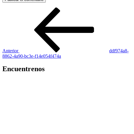
Navegación
Entrada
anterior:
de
entradas
Anterior
ddf974a8-
8862-4a90-bc3e-f14e054f474a
Encuentrenos