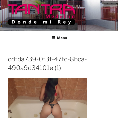
Saltar
al
contenido
TANTRA MEDELLIN
Donde Mi Rey
Menú
cdfda739-0f3f-47fc-8bca-
490a9d34101e (1)