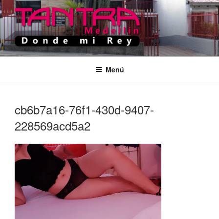
Saltar
al
contenido
TANTRA MEDELLIN
Donde Mi Rey
Menú
cb6b7a16-76f1-430d-9407-
228569acd5a2