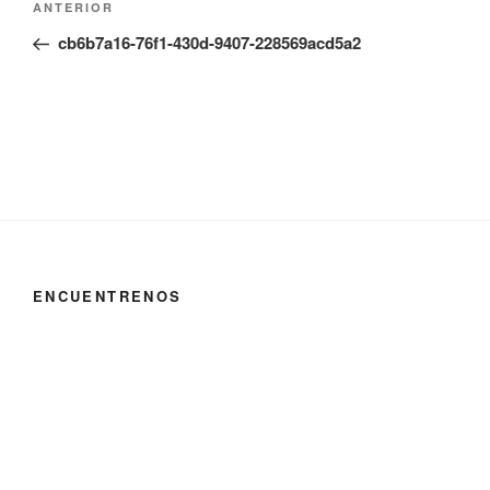
Entrada
ANTERIOR
de
anterior:
cb6b7a16-76f1-430d-9407-228569acd5a2
entradas
ENCUENTRENOS