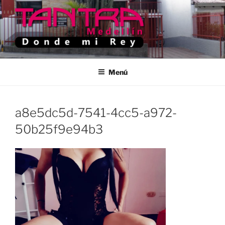
Saltar
al
contenido
TANTRA MEDELLIN
Donde Mi Rey
Menú
a8e5dc5d-7541-4cc5-a972-
50b25f9e94b3