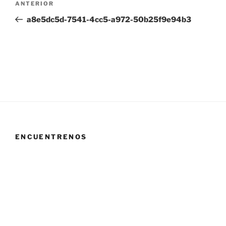
Entrada
ANTERIOR
de
anterior:
a8e5dc5d-7541-4cc5-a972-50b25f9e94b3
entradas
ENCUENTRENOS