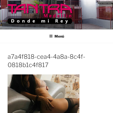
Saltar
al
contenido
TANTRA MEDELLIN
Donde Mi Rey
Menú
a7a4f818-cea4-4a8a-8c4f-
0818b1c4f817