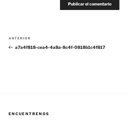
Navegación
Entrada
ANTERIOR
de
anterior:
a7a4f818-cea4-4a8a-8c4f-0818b1c4f817
entradas
ENCUENTRENOS