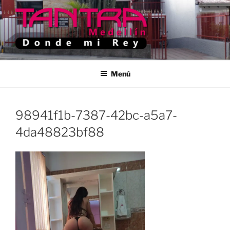
Saltar
al
contenido
TANTRA MEDELLIN
Donde Mi Rey
Menú
98941f1b-7387-42bc-a5a7-
4da48823bf88