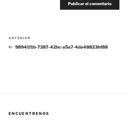
Navegación
Entrada
ANTERIOR
de
anterior:
98941f1b-7387-42bc-a5a7-4da48823bf88
entradas
ENCUENTRENOS