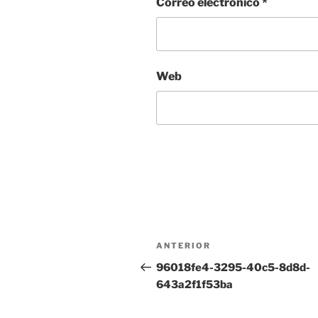
Correo electrónico
*
Web
Navegación
Entrada
ANTERIOR
de
anterior:
96018fe4-3295-40c5-8d8d-
643a2f1f53ba
entradas