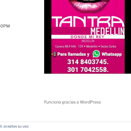
:00PM
Funciona gracias a WordPress
l, aceptas su uso.