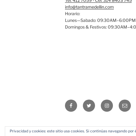
Tel: 412 7059 - Cel: 314 8403 745
info@tantramedellin.com
Horario:
Lunes—Sabado: 09:30AM–6:00PM
Domingos & Festivos: 09:30AM–4
Facebook
Twitter
Instagram
Email
Privacidad y cookies: este sitio usa cookies. Si continúas navegando por é