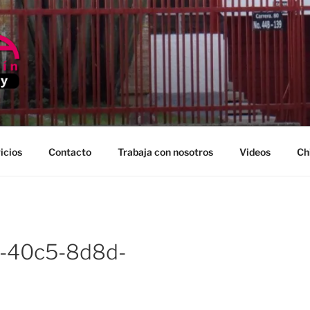
EDELLIN
icios
Contacto
Trabaja con nosotros
Videos
Ch
-40c5-8d8d-