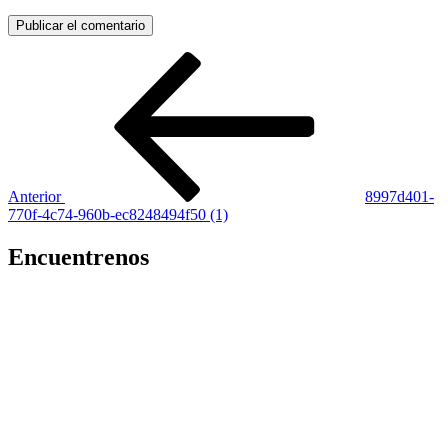
Navegación
Entrada
anterior:
de
entradas
Anterior
8997d401-
770f-4c74-960b-ec8248494f50 (1)
Encuentrenos