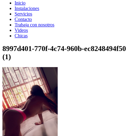
Inicio
Instalaciones
Servicios
Contacto
Trabaja con nosotros
Videos
Chicas
8997d401-770f-4c74-960b-ec8248494f50
(1)