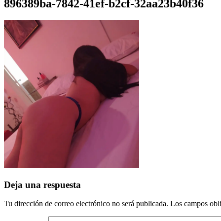
896389ba-7842-41ef-b2cf-32aa23b40f36
Deja una respuesta
Tu dirección de correo electrónico no será publicada.
Los campos obli