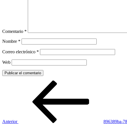
Comentario
*
Nombre
*
Correo electrónico
*
Web
Navegación
Entrada
anterior:
de
entradas
Anterior
896389ba-78