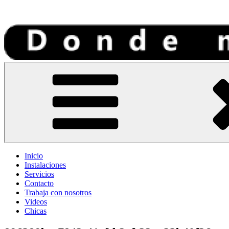
Tantra Medellin
Donde Mi Rey
Inicio
Instalaciones
Servicios
Contacto
Trabaja con nosotros
Videos
Chicas