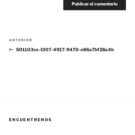
Navegación
Entrada
ANTERIOR
de
anterior:
501103ce-f207-4917-9470-e86a7bf38a4b
entradas
ENCUENTRENOS