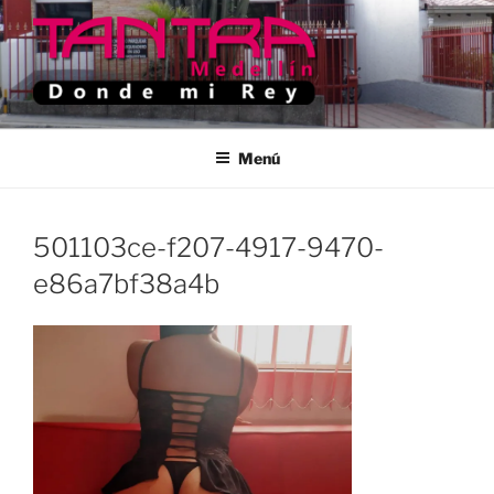
Saltar
al
contenido
TANTRA MEDELLIN
Donde Mi Rey
Menú
501103ce-f207-4917-9470-
e86a7bf38a4b