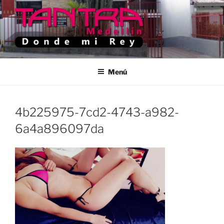
Saltar
al
contenido
TANTRA MEDELLIN
Donde Mi Rey
Menú
4b225975-7cd2-4743-a982-
6a4a896097da