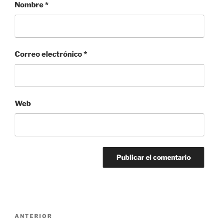
Nombre
*
Correo electrónico
*
Web
Navegación
Entrada
ANTERIOR