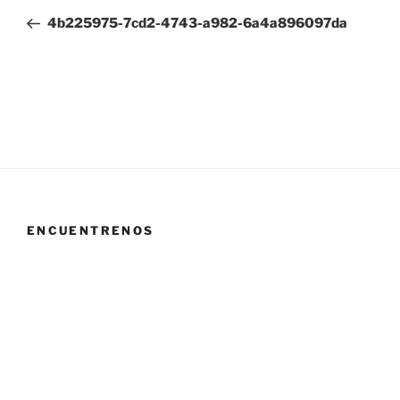
de
anterior:
4b225975-7cd2-4743-a982-6a4a896097da
entradas
ENCUENTRENOS