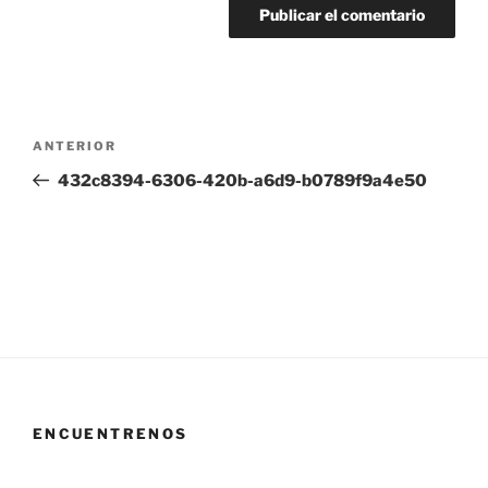
Navegación
Entrada
ANTERIOR
de
anterior:
432c8394-6306-420b-a6d9-b0789f9a4e50
entradas
ENCUENTRENOS