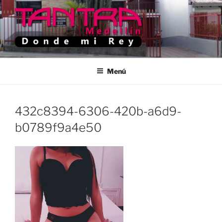
Saltar
al
contenido
TANTRA MEDELLIN
Donde Mi Rey
Menú
432c8394-6306-420b-a6d9-
b0789f9a4e50