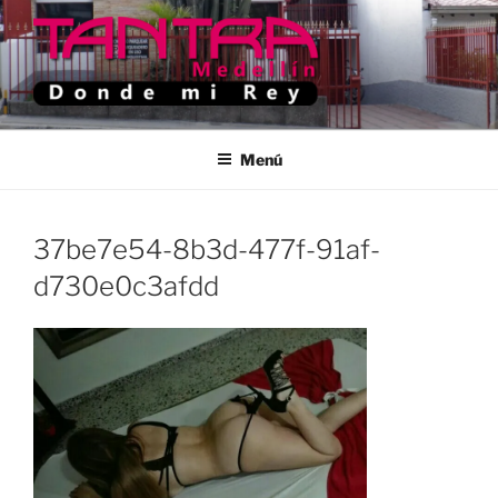
Saltar
al
contenido
TANTRA MEDELLIN
Donde Mi Rey
Menú
37be7e54-8b3d-477f-91af-
d730e0c3afdd