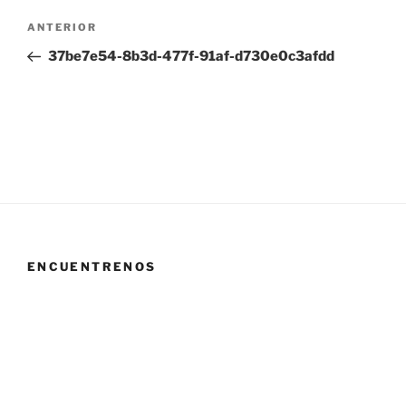
Navegación
Entrada
ANTERIOR
de
anterior:
37be7e54-8b3d-477f-91af-d730e0c3afdd
entradas
ENCUENTRENOS