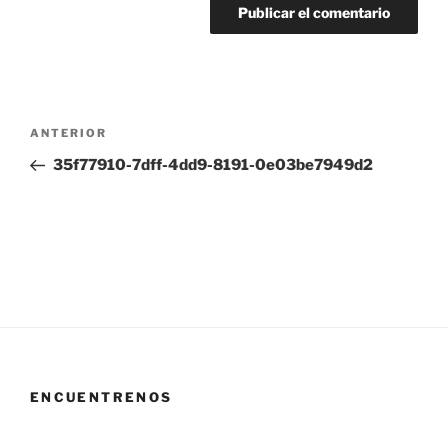
Navegación
Entrada
ANTERIOR
de
anterior:
35f77910-7dff-4dd9-8191-0e03be7949d2
entradas
ENCUENTRENOS