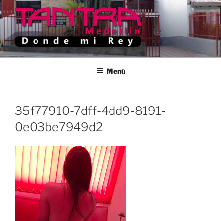
Saltar
al
contenido
TANTRA MEDELLIN
Donde Mi Rey
Menú
35f77910-7dff-4dd9-8191-
0e03be7949d2