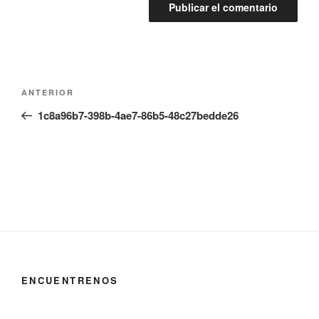
Navegación
Entrada
ANTERIOR
de
anterior:
1c8a96b7-398b-4ae7-86b5-48c27bedde26
entradas
ENCUENTRENOS