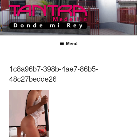
Saltar
al
contenido
TANTRA MEDELLIN
Donde Mi Rey
Menú
1c8a96b7-398b-4ae7-86b5-
48c27bedde26