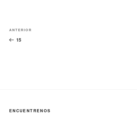
Navegación
Entrada
ANTERIOR
de
anterior:
15
entradas
ENCUENTRENOS