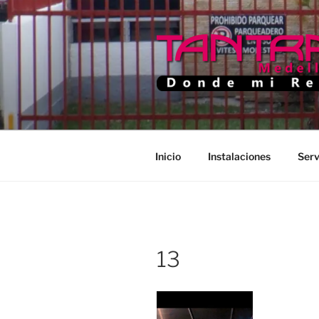
Saltar
al
contenido
TANTRA M
Donde Mi Rey
Inicio
Instalaciones
Serv
13