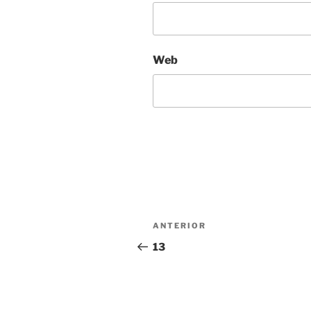
Web
Navegación
Entrada
ANTERIOR
de
anterior:
13
entradas