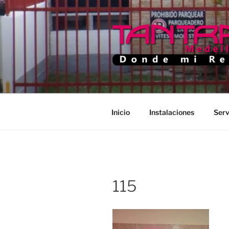
Saltar
al
contenido
TANTRA M
Donde Mi Rey
Inicio
Instalaciones
Serv
115