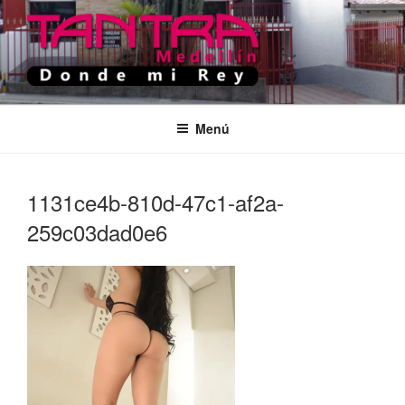
Saltar
al
contenido
TANTRA MEDELLIN
Donde Mi Rey
Menú
1131ce4b-810d-47c1-af2a-
259c03dad0e6