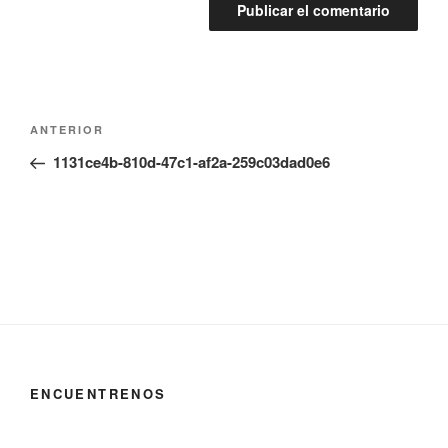
Navegación
Entrada
ANTERIOR
de
anterior:
1131ce4b-810d-47c1-af2a-259c03dad0e6
entradas
ENCUENTRENOS