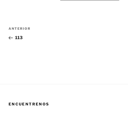
Navegación
Entrada
ANTERIOR
de
anterior:
113
entradas
ENCUENTRENOS