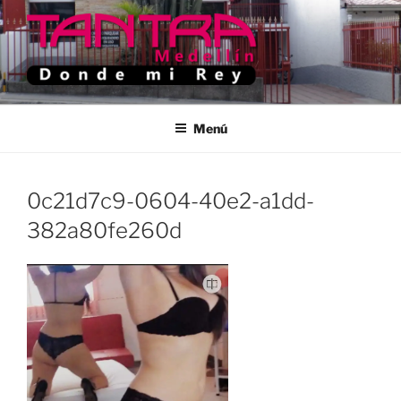
Saltar
al
contenido
TANTRA MEDELLIN
Donde Mi Rey
Menú
0c21d7c9-0604-40e2-a1dd-
382a80fe260d