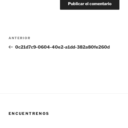
Navegación
Entrada
ANTERIOR
de
anterior:
0c21d7c9-0604-40e2-a1dd-382a80fe260d
entradas
ENCUENTRENOS